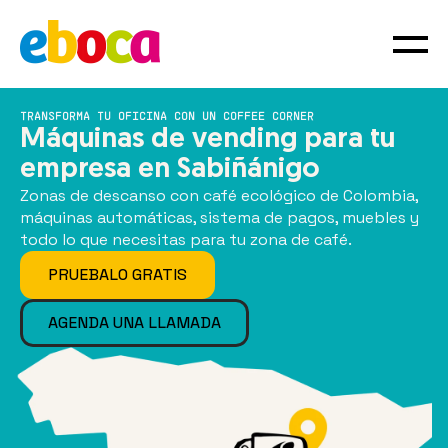
TRANSFORMA TU OFICINA CON UN COFFEE CORNER
Máquinas de vending para tu
empresa en Sabiñánigo
Zonas de descanso con café ecológico de Colombia,
máquinas automáticas, sistema de pagos, muebles y
todo lo que necesitas para tu zona de café.
PRUEBALO GRATIS
AGENDA UNA LLAMADA