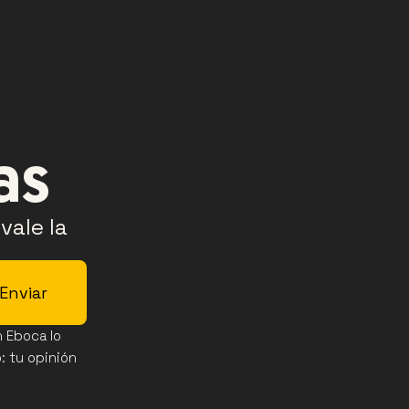
as
ale la 
Enviar
Eboca lo 
 tu opinión 