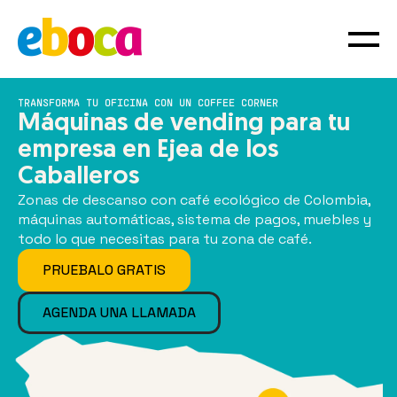
TRANSFORMA TU OFICINA CON UN COFFEE CORNER
Máquinas de vending para tu
empresa en Ejea de los
Caballeros
Zonas de descanso con café ecológico de Colombia,
máquinas automáticas, sistema de pagos, muebles y
todo lo que necesitas para tu zona de café.
PRUEBALO GRATIS
AGENDA UNA LLAMADA