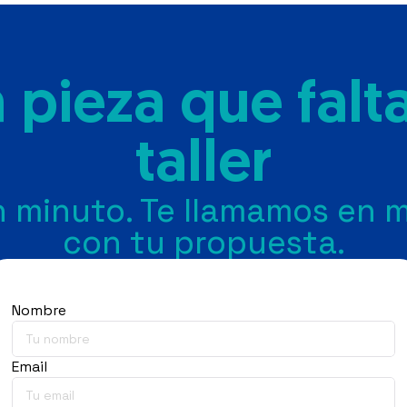
a pieza que falta
taller
con tu propuesta.
Nombre
Email