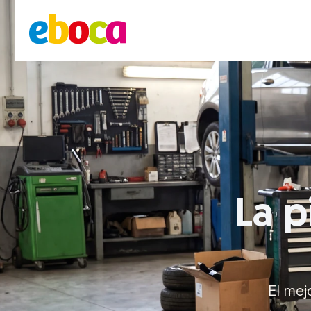
La p
El mej